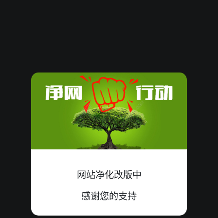
61948
20
殺
小双
中
8+6+6=20
61947
15
殺
小单
中
0+8+7=15
61946
16
殺
大单
中
1+9+6=16
61945
13
殺
大单
中
9+3+1=13
61944
16
殺
大单
中
9+2+5=16
61943
22
殺
小单
中
8+9+5=22
61942
04
殺
小单
中
1+0+3=04
网站净化改版中
61941
10
殺
大单
中
6+3+1=10
感谢您的支持
61940
15
殺
大单
错
6+6+3=15