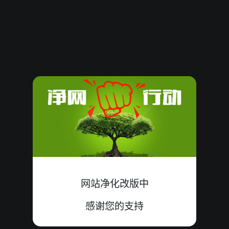
62207
13
殺
小双
中
6+4+3=13
62206
07
殺
大双
中
1+3+3=07
62205
16
殺
小单
中
3+4+9=16
62204
15
殺
小双
中
3+4+8=15
62203
11
殺
小单
错
0+3+8=11
62202
22
殺
小单
中
8+9+5=22
62201
05
殺
小双
中
0+2+3=05
网站净化改版中
62200
13
殺
小双
中
2+9+2=13
感谢您的支持
62199
08
殺
小单
中
2+4+2=08