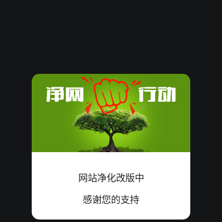
62428
25
大
双
中
9+8+8=25
62427
14
大
双
中
4+1+9=14
62426
19
大
单
中
5+9+5=19
62425
01
小
双
中
0+0+1=01
62424
14
大
单
中
4+6+4=14
62423
15
大
单
中
8+3+4=15
62422
11
小
单
中
4+7+0=11
网站净化改版中
62421
14
小
单
错
4+9+1=14
感谢您的支持
62420
13
大
单
中
7+1+5=13