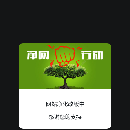
115044263
09
大
错
5+3+1=09
115044262
10
大
错
7+0+3=10
115044261
17
大
中
9+0+8=17
115044260
18
小
错
9+0+9=18
115044259
14
大
中
3+8+3=14
115044258
18
小
错
8+3+7=18
115044257
10
大
错
2+3+5=10
网站净化改版中
115044256
15
小
错
1+5+9=15
感谢您的支持
115044255
17
大
中
7+6+4=17