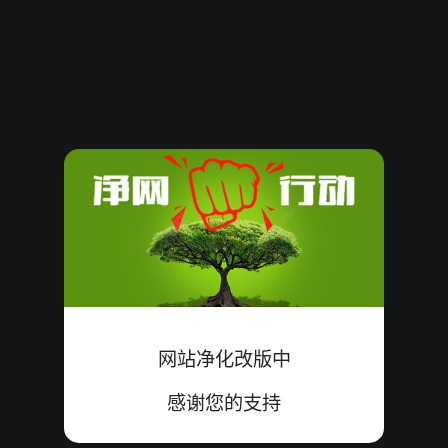
3466497
11
小
单
中
3+2+6=11
3466496
15
大
双
中
8+3+4=15
3466495
14
小
双
中
2+6+6=14
3466494
15
大
单
中
3+7+5=15
3466493
22
小
双
中
6+9+7=22
3466492
08
大
双
中
0+2+6=08
3466491
11
小
双
中
6+3+2=11
网站净化改版中
3466490
21
大
双
中
5+7+9=21
感谢您的支持
3466489
14
大
双
中
3+7+4=14