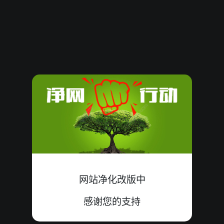
08080242
13
小
双
中
1+8+4=13
08080241
16
小
单
错
4+9+3=16
08080240
18
大
单
中
1+8+9=18
08080239
14
大
单
中
4+6+4=14
08080238
03
小
双
中
0+2+1=03
08080237
10
大
单
错
6+3+1=10
08080236
08
小
单
中
1+0+7=08
网站净化改版中
08080235
17
小
单
中
5+8+4=17
感谢您的支持
08080234
12
小
双
中
0+9+3=12