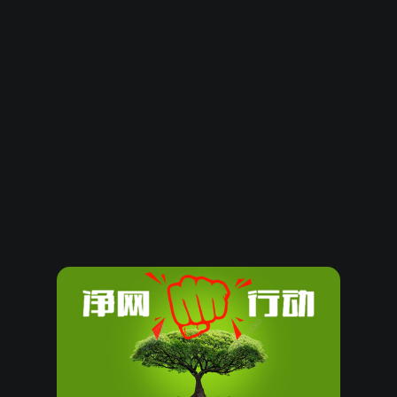
11
双
6+3+2=11
21
单
5+7+9=21
14
单
3+7+4=14
16
双
6+9+1=16
19
双
9+3+7=19
09
双
2+7+0=09
21
单
5+9+7=21
11
单
2+5+4=11
18
单